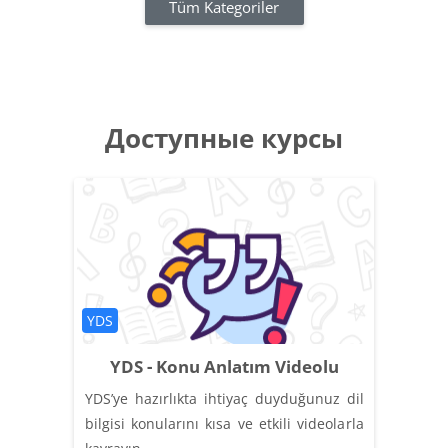
Tüm Kategoriler
Доступные курсы
Категория курса
YDS
YDS - Konu Anlatım Videolu
YDS’ye hazırlıkta ihtiyaç duyduğunuz dil
bilgisi konularını kısa ve etkili videolarla