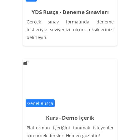
YDS Rusça - Deneme Sınavları
Gerçek sınav formatında deneme
testleriyle seviyenizi ölçün, eksiklerinizi
belirleyin.
Категория курса
Genel Rusça
Kurs - Demo İçerik
Platformun içeriğini tanımak isteyenler
için örnek dersler. Hemen göz atın!