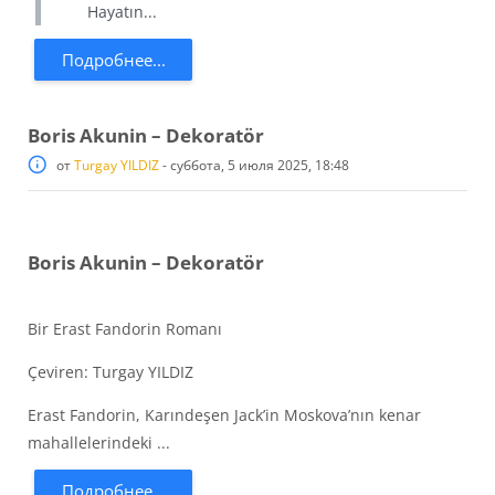
Hayatın...
Подробнее...
Boris Akunin – Dekoratör
от
Turgay YILDIZ
-
суббота, 5 июля 2025, 18:48
Boris Akunin – Dekoratör
Bir Erast Fandorin Romanı
Çeviren: Turgay YILDIZ
Erast Fandorin, Karındeşen Jack’in Moskova’nın kenar
mahallelerindeki ...
Подробнее...