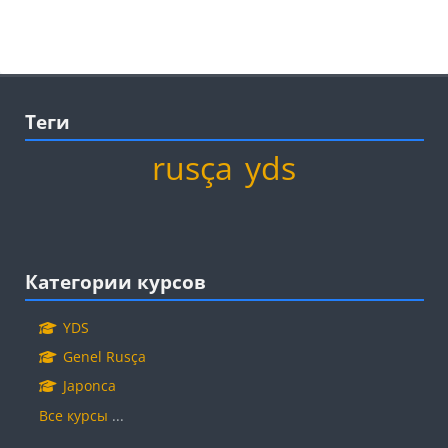
Блоки
Пропустить Теги
Теги
rusça
yds
Блоки
Пропустить Категории курсов
Категории курсов
YDS
Genel Rusça
Japonca
Все курсы
...