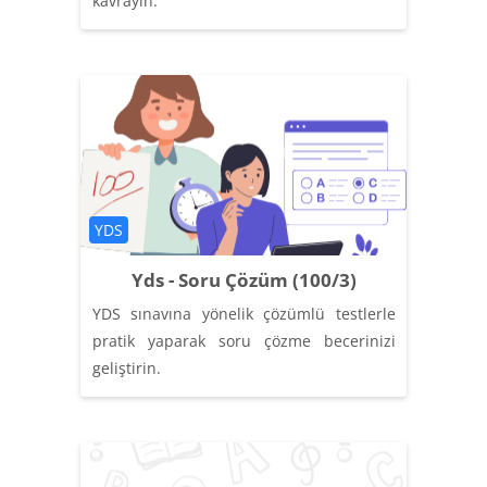
kavrayın.
Категория курса
YDS
Yds - Soru Çözüm (100/3)
YDS sınavına yönelik çözümlü testlerle
pratik yaparak soru çözme becerinizi
geliştirin.