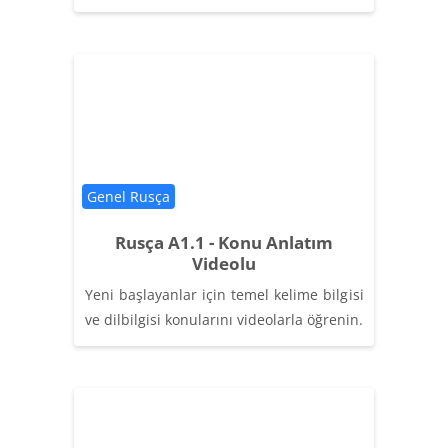
Категория курса
Genel Rusça
Rusça A1.1 - Konu Anlatım
Videolu
Yeni başlayanlar için temel kelime bilgisi
ve dilbilgisi konularını videolarla öğrenin.