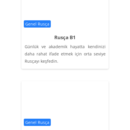
Категория курса
Genel Rusça
Rusça B1
Günlük ve akademik hayatta kendinizi
daha rahat ifade etmek için orta seviye
Rusçayı keşfedin.
Категория курса
Genel Rusça