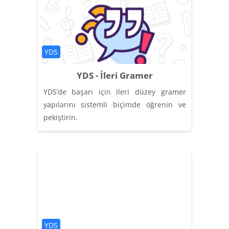
Категория курса
YDS
YDS - İleri Gramer
YDS’de başarı için ileri düzey gramer
yapılarını sistemli biçimde öğrenin ve
pekiştirin.
Категория курса
YDS