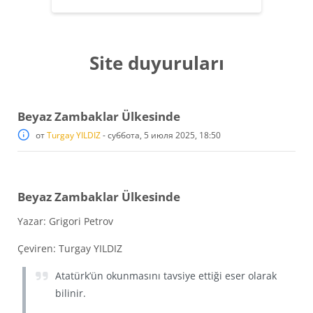
Site duyuruları
Beyaz Zambaklar Ülkesinde
от
Turgay YILDIZ
-
суббота, 5 июля 2025, 18:50
Beyaz Zambaklar Ülkesinde
Yazar: Grigori Petrov
Çeviren: Turgay YILDIZ
Atatürk’ün okunmasını tavsiye ettiği eser olarak
bilinir.