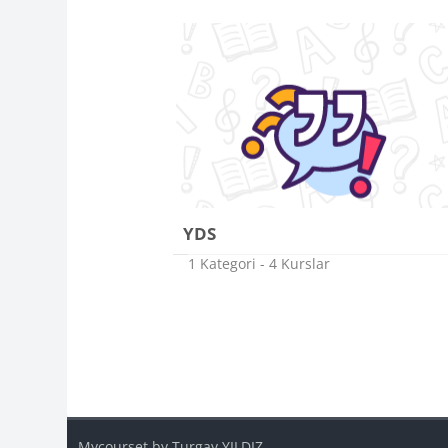
YDS
1 Kategori - 4 Kurslar
Bloklar
Blok
Mycourset by Turgay YILDIZ