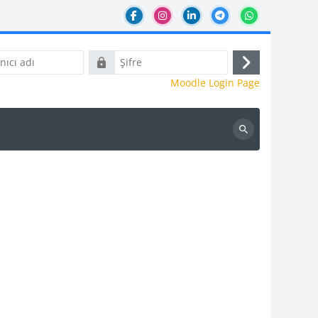
Şifre
Giriş
Moodle Login Page
yap
Kursları
ara