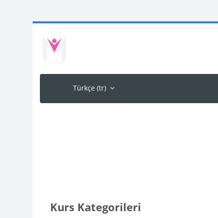
Ana içeriğe git
Türkçe ‎(tr)‎
Kurs Kategorileri