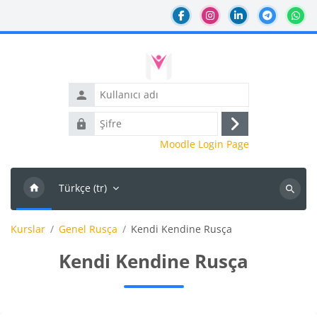
Ana içeriğe git
Kullanıcı
adı
Şifre
Giriş
Moodle Login Page
yap
Türkçe ‎(tr)‎
Kursları
ara
Kurslar
Genel Rusça
Kendi Kendine Rusça
Kendi Kendine Rusça